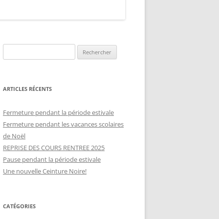
R
e
c
h
ARTICLES RÉCENTS
e
r
Fermeture pendant la période estivale
c
Fermeture pendant les vacances scolaires
h
de Noël
e
REPRISE DES COURS RENTREE 2025
r
Pause pendant la période estivale
Une nouvelle Ceinture Noire!
:
CATÉGORIES