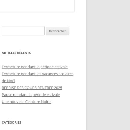
R
e
c
h
ARTICLES RÉCENTS
e
r
Fermeture pendant la période estivale
c
Fermeture pendant les vacances scolaires
h
de Noël
e
REPRISE DES COURS RENTREE 2025
r
Pause pendant la période estivale
Une nouvelle Ceinture Noire!
:
CATÉGORIES