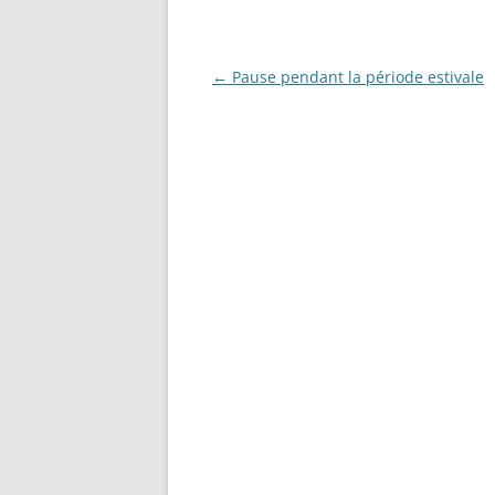
Navigation
←
Pause pendant la période estivale
des
articles