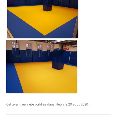
.
Cette entrée a été publiée dans
News
le
20 août 2020
.