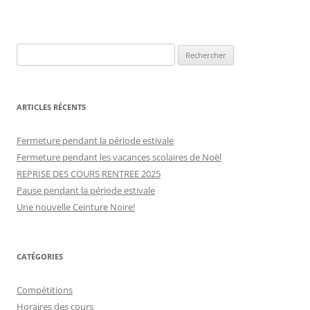
R
e
c
h
ARTICLES RÉCENTS
e
r
Fermeture pendant la période estivale
c
Fermeture pendant les vacances scolaires de Noël
h
REPRISE DES COURS RENTREE 2025
e
Pause pendant la période estivale
r
Une nouvelle Ceinture Noire!
:
CATÉGORIES
Compétitions
Horaires des cours