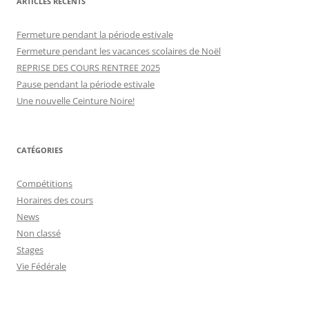
ARTICLES RÉCENTS
e
r
Fermeture pendant la période estivale
c
Fermeture pendant les vacances scolaires de Noël
h
REPRISE DES COURS RENTREE 2025
e
Pause pendant la période estivale
r
Une nouvelle Ceinture Noire!
:
CATÉGORIES
Compétitions
Horaires des cours
News
Non classé
Stages
Vie Fédérale