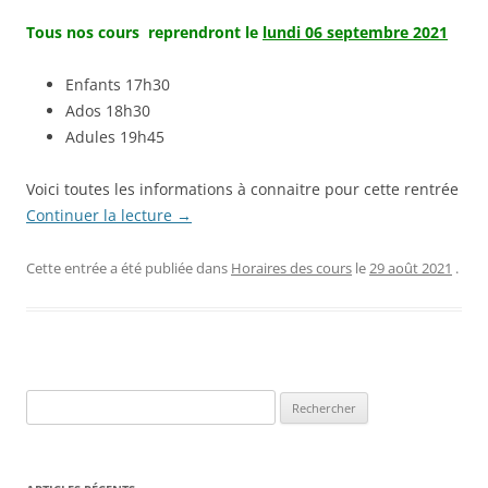
Tous nos cours reprendront le
lundi 06 septembre 2021
Enfants 17h30
Ados 18h30
Adules 19h45
Voici toutes les informations à connaitre pour cette rentrée
Continuer la lecture
→
Cette entrée a été publiée dans
Horaires des cours
le
29 août 2021
.
R
e
c
h